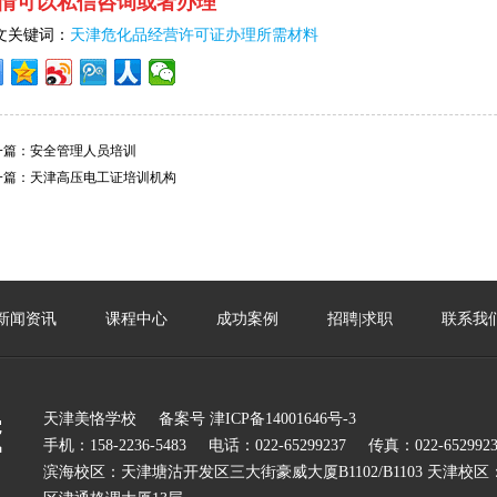
情可以私信咨询或者办理
文关键词：
天津危化品经营许可证办理所需材料
一篇：
安全管理人员培训
一篇：
天津高压电工证培训机构
新闻资讯
课程中心
成功案例
招聘|求职
联系我
天津美恪学校
备案号
津ICP备14001646号-3
手机：158-2236-5483
电话：022-65299237
传真：022-6529923
滨海校区：天津塘沽开发区三大街豪威大厦B1102/B1103 天津校