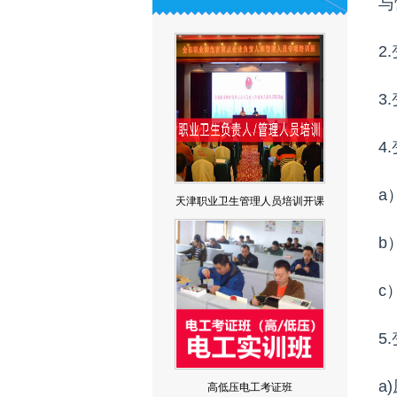
与
2
3
4
a
天津职业卫生管理人员培训开课
通告
b
c
5
a
高低压电工考证班