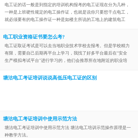
电工证的话一般是到指定的培训机构报考的电工证现在分为几种，
一种是上班硬性规定的电工操作证，也就是说你只要想干点电工，
就必须要有的电工操作证一种是如楼主所说的工地上的建筑电工
证，是由天津市的建设厅颁发的，建筑电工证，是专业用来工地上
使用的，相当于电工在工地上上班…
电工职业资格证书要怎么考?
电工证取证考试是可以去当地职业技术学校去报考。但是学校精力
有限，需要自己后期再平台上学习，我找了好多平台最后在“安全
生产模拟考试平台”进行学习的，他们会推荐所在地附近的职业培
训学校，挺专业的，并且还可以进行模拟考试练习和考前成绩测
评。每年都有不少人报考电工证。…
塘沽电工考证培训说说高低压电工证的区别
塘沽电工考证培训中使用示范方法
塘沽电工考证培训中使用示范方法 塘沽电工培训示范操作原理是一
种教学方法。