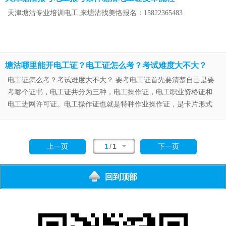
天津塘沽专业培训电工,来塘沽找美恪报名：15822365483
塘沽哪里能开电工证？电工证怎么考？考试难度大不大？
电工证怎么考？考试难度大不大？ 要考电工证首先要清楚自己是要
考哪个证书，电工证共分为三种，电工操作证，电工职业资格证和
电工进网许可证。电工操作证也就是特种作业操作证，是卡片形式
的（IC卡），这个由安监局发证，每三年复审一次。
1
/
1
上一页
下一页
下
一
回到顶部
页